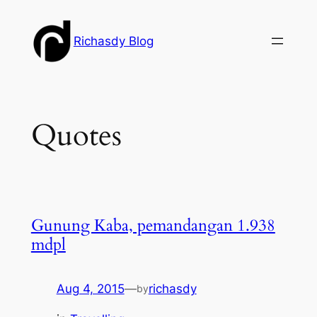
Skip
to
Richasdy Blog
content
Quotes
Gunung Kaba, pemandangan 1.938
mdpl
Aug 4, 2015
—
richasdy
by