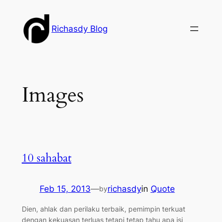
Skip
to
Richasdy Blog
content
Images
10 sahabat
Feb 15, 2013
—
richasdy
in
Quote
by
Dien, ahlak dan perilaku terbaik, pemimpin terkuat
dengan kekuasan terluas tetapi tetap tahu apa isi